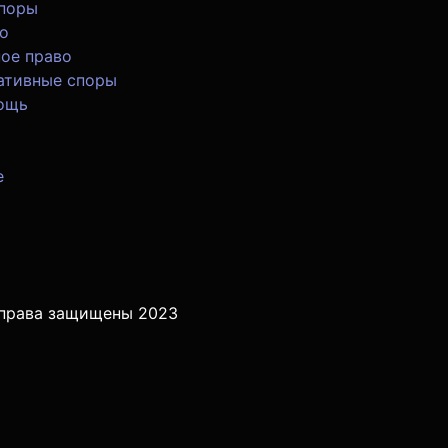
споры
о
ое право
ативные споры
ощь
е
 права защищены 2023