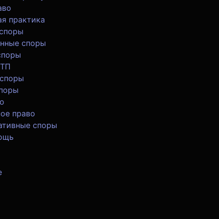
аво
я практика
 споры
нные споры
споры
ДТП
 споры
споры
о
ое право
ативные споры
ощь
е