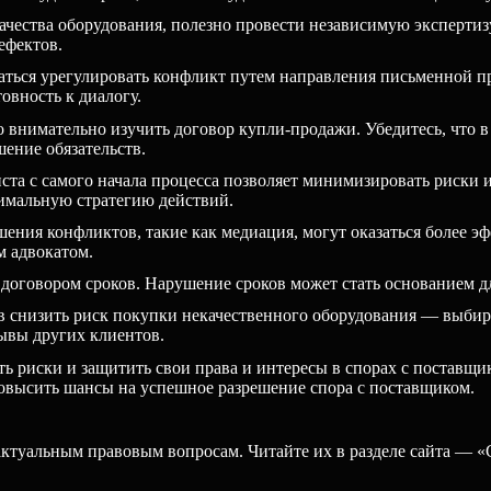
чества оборудования, полезно провести независимую экспертизу
ефектов.
аться урегулировать конфликт путем направления письменной п
овность к диалогу.
 внимательно изучить договор купли-продажи. Убедитесь, что в
шение обязательств.
та с самого начала процесса позволяет минимизировать риски 
имальную стратегию действий.
ения конфликтов, такие как медиация, могут оказаться более э
м адвокатом.
 договором сроков. Нарушение сроков может стать основанием д
 снизить риск покупки некачественного оборудования — выбир
ывы других клиентов.
 риски и защитить свои права и интересы в спорах с поставщи
овысить шансы на успешное разрешение спора с поставщиком.
ктуальным правовым вопросам. Читайте их в разделе сайта — «