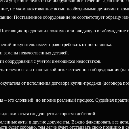
ся устранять недостатки оборудования в течение гарантийного 
ание, не укомплектованное всеми необходимыми деталями и ком
исанию: Поставленное оборудование не соответствует образцу и
Поставщик предоставил ложную или вводящую в заблуждение ин
шений покупатель имеет право требовать от поставщика:
ли замены некачественных деталей.
и оборудования с учетом имеющихся недостатков.
ателем в связи с поставкой некачественного оборудования (нап
покупателя от исполнения договора купли-продажи (договора пос
я – это сложный, но вполне реальный процесс. Судебная практ
ридерживаться следующего алгоритма действий:
ленные акты и другие документы. Важно фиксировать все детал
в будет собрано, тем легче будет отстаивать свою позицию в су