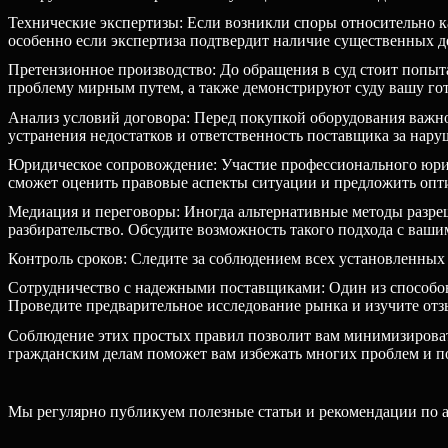
Технические экспертизы: Если возникли споры относительно ка
особенно если экспертиза подтвердит наличие существенных д
Претензионное производство: До обращения в суд стоит попыт
проблему мирным путем, а также демонстрируют суду вашу гот
Анализ условий договора: Перед покупкой оборудования важно
устранения недостатков и ответственность поставщика за нару
Юридическое сопровождение: Участие профессионального юрис
сможет оценить правовые аспекты ситуации и предложить опт
Медиация и переговоры: Иногда альтернативные методы разреш
разбирательство. Обсудите возможность такого подхода с ваши
Контроль сроков: Следите за соблюдением всех установленных
Сотрудничество с надежными поставщиками: Один из способов
Проведите предварительное исследование рынка и изучите отз
Соблюдение этих простых правил позволит вам минимизировать
гражданским делам поможет вам избежать многих проблем и п
Мы регулярно публикуем полезные статьи и рекомендации по а