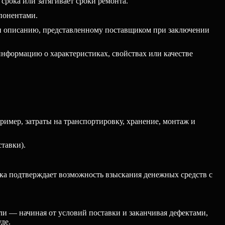
срока или затягивает сроки ремонта.
понентами.
ли описанию, представленному поставщиком при заключении
формацию о характеристиках, свойствах или качестве
ример, затраты на транспортировку, хранение, монтаж и
тавки).
ика подтверждает возможность взыскания денежных средств с
и — начиная от условий поставки и заканчивая дефектами,
де.